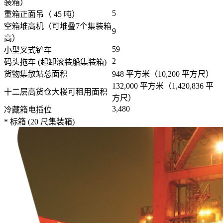
装箱）
5
重箱正面吊（ 45 吨）
空箱堆高机（可堆叠7个集装箱
9
高）
59
小型叉式铲车
2
码头拖车 (起卸滚装船集装箱)
货物集散站总面积
948 平方米（10,200 平方尺）
132,000 平方米（1,420,836 平
十二层高货仓大楼可租用面积
方尺）
3,480
冷藏箱电插位
* 标箱 (20 尺集装箱)