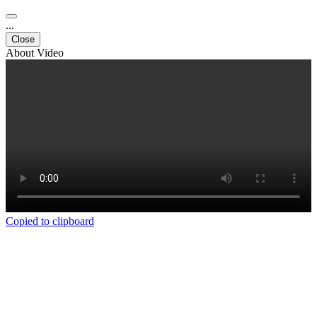
...
Close
About Video
Copied to clipboard