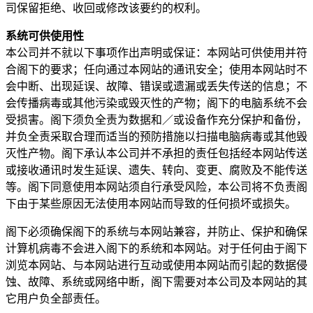
司保留拒绝、收回或修改该要约的权利。
系统可供使用性
本公司并不就以下事项作出声明或保证：本网站可供使用并符
合阁下的要求；任向通过本网站的通讯安全；使用本网站时不
会中断、出现延误、故障、错误或遗漏或丢失传送的信息；不
会传播病毒或其他污染或毁灭性的产物；阁下的电脑系统不会
受损害。阁下须负全责为数据和／或设备作充分保护和备份，
并负全责采取合理而适当的预防措施以扫描电脑病毒或其他毁
灭性产物。阁下承认本公司并不承担的责任包括经本网站传送
或接收通讯时发生延误、遗失、转向、变更、腐败及不能传送
等。阁下同意使用本网站须自行承受风险，本公司将不负责阁
下由于某些原因无法使用本网站而导致的任何损坏或损失。
阁下必须确保阁下的系统与本网站兼容，并防止、保护和确保
计算机病毒不会进入阁下的系统和本网站。对于任何由于阁下
浏览本网站、与本网站进行互动或使用本网站而引起的数据侵
蚀、故障、系统或网络中断，阁下需要对本公司及本网站的其
它用户负全部责任。