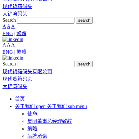
现代货箱码头
大铲湾码头
Search
search
A
A
A
ENG
|
繁體
A
A
A
ENG
|
繁體
Search
search
现代货箱码头有限公司
现代货箱码头
大铲湾码头
首页
关于我们
open 关于我们 sub menu
使命
集团董事总经理致辞
策略
品牌承诺