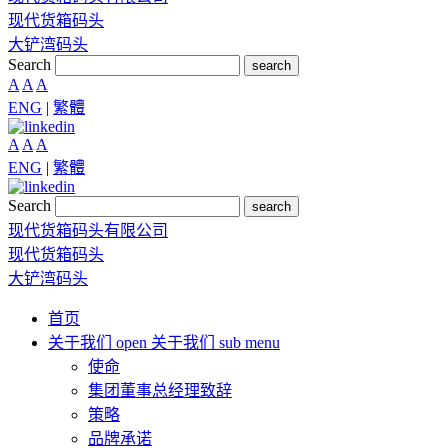
现代货箱码头
大铲湾码头
Search
search
A
A
A
ENG
|
繁體
A
A
A
ENG
|
繁體
Search
search
现代货箱码头有限公司
现代货箱码头
大铲湾码头
首页
关于我们
open 关于我们 sub menu
使命
集团董事总经理致辞
策略
品牌承诺