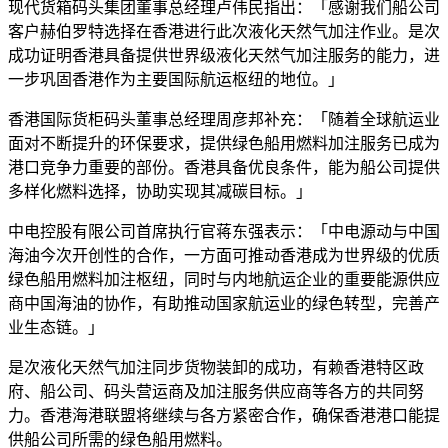
现代货箱码头集团董事总经理卢伟民指出：「感谢我们船公司
客户赫伯罗特选择在香港进行此次液化天然气加注作业。是次
成功证明香港具备提供世界级液化天然气加注服务的能力，进
一步巩固香港作为主要国际航运枢纽的地位。」
香港国际货柜码头董事总经理周彦邦补充：「随着全球航运业
面对不断提升的环保要求，提供绿色船用燃料加注服务已成为
港口竞争力重要的部份。香港具备优良条件，能为船公司提供
多样化燃料选择，协助实现其减碳目标。」
中电控股有限公司首席执行官蒋东强表示：「中电源动与中国
海油今次开创性的合作，一方面可推动香港成为世界级的优质
绿色船用燃料加注枢纽，同时与内地航运企业的重要能源供应
商中国海油的协作，有助推动国家航运业的绿色转型，完善产
业生态链。」
是次液化天然气加注同步货物装卸的成功，有赖香港特区政
府、船公司、码头营运商及加注服务供应商等各方的共同努
力。香港海港联盟将继续与各方紧密合作，确保香港港口能提
供船公司所需的绿色船用燃料。