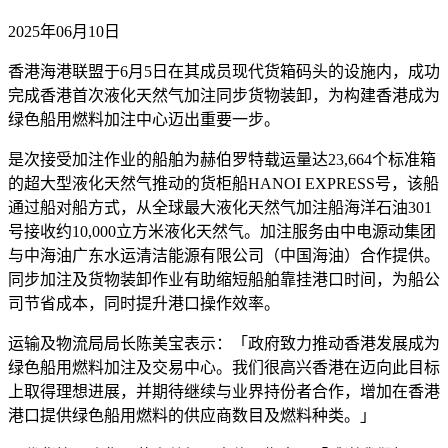
2025年06月10日
香港海港联盟于6月5日在其成员现代货箱码头的设施内，成功
完成香港首次液化天然气加注同步货物装卸，为构建香港成为
绿色船用燃料加注中心迈出重要一步。
是次接受加注作业的船舶为赫伯罗特载运量达23,664个标准箱
的超大型液化天然气推动的货柜船HANOI EXPRESS号，该船
通过船对船方式，从全球最大液化天然气加注船海洋石油301
号接收约10,000立方米液化天然气。加注服务由中电源动集团
与中海油广东水运清洁能源有限公司（中国海油）合作提供。
同步加注及货物装卸作业有助缩短船舶靠挂港口时间，为船公
司节省成本，同时提升港口操作效率。
运输及物流局局长陈美宝表示：「政府致力推动香港发展成为
绿色船用燃料加注及交易中心。我们很高兴香港在迈向此目标
上取得理想进展，并期待继续与业界持份者合作，增加在香港
港口提供绿色船用燃料的供应商数目及燃料种类。」