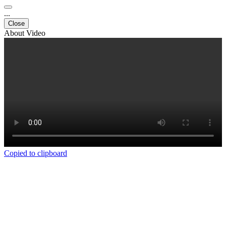
...
Close
About Video
Copied to clipboard