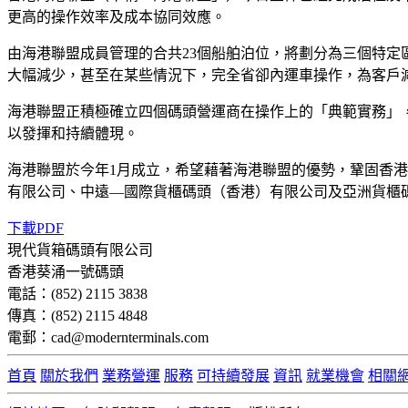
更高的操作效率及成本協同效應。
由海港聯盟成員管理的合共23個船舶泊位，將劃分為三個特
大幅減少，甚至在某些情況下，完全省卻內運車操作，為客戶
海港聯盟正積極確立四個碼頭營運商在操作上的「典範實務」
以發揮和持續體現。
海港聯盟於今年1月成立，希望藉著海港聯盟的優勢，鞏固香
有限公司、中遠—國際貨櫃碼頭（香港）有限公司及亞洲貨櫃
下載PDF
現代貨箱碼頭有限公司
香港葵涌一號碼頭
電話：(852) 2115 3838
傳真：(852) 2115 4848
電郵：cad@modernterminals.com
首頁
關於我們
業務營運
服務
可持續發展
資訊
就業機會
相關