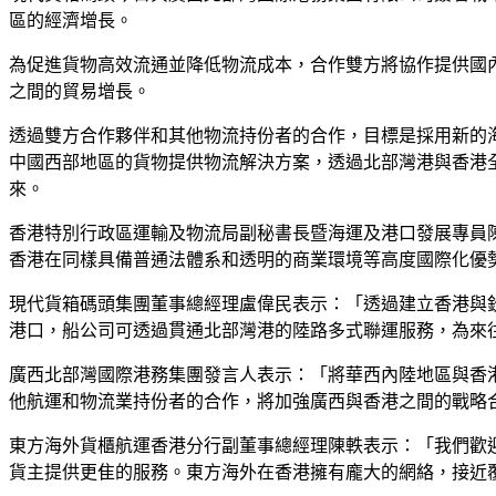
區的經濟增長。
為促進貨物高效流通並降低物流成本，合作雙方將協作提供國
之間的貿易增長。
透過雙方合作夥伴和其他物流持份者的合作，目標是採用新的
中國西部地區的貨物提供物流解決方案，透過北部灣港與香港
來。
香港特別行政區運輸及物流局副秘書長暨海運及港口發展專員
香港在同樣具備普通法體系和透明的商業環境等高度國際化優
現代貨箱碼頭集團董事總經理盧偉民表示：「透過建立香港與欽
港口，船公司可透過貫通北部灣港的陸路多式聯運服務，為來
廣西北部灣國際港務集團發言人表示：「將華西內陸地區與香
他航運和物流業持份者的合作，將加強廣西與香港之間的戰略
東方海外貨櫃航運香港分行副董事總經理陳軼表示：「我們歡
貨主提供更隹的服務。東方海外在香港擁有龐大的網絡，接近