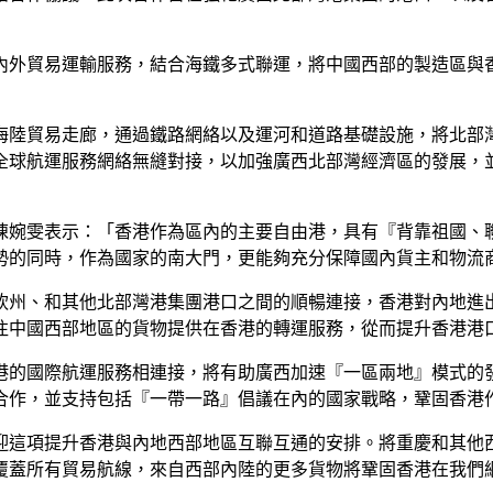
內外貿易運輸服務，結合海鐵多式聯運，將中國西部的製造區與
海陸貿易走廊，通過鐵路網絡以及運河和道路基礎設施，將北部
全球航運服務網絡無縫對接，以加強廣西北部灣經濟區的發展，
陳婉雯表示：「香港作為區內的主要自由港，具有『背靠祖國、
勢的同時，作為國家的南大門，更能夠充分保障國內貨主和物流
州、和其他北部灣港集團港口之間的順暢連接，香港對內地進出口
往中國西部地區的貨物提供在香港的轉運服務，從而提升香港港
港的國際航運服務相連接，將有助廣西加速『一區兩地』模式的
合作，並支持包括『一帶一路』倡議在內的國家戰略，鞏固香港
迎這項提升香港與內地西部地區互聯互通的安排。將重慶和其他
覆蓋所有貿易航線，來自西部內陸的更多貨物將鞏固香港在我們