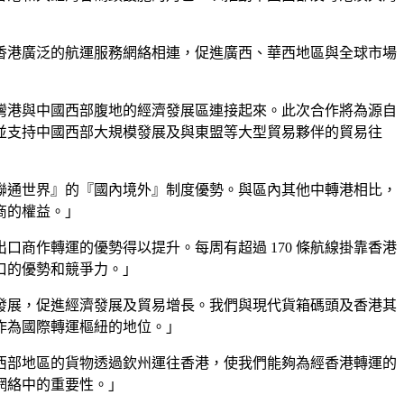
香港廣泛的航運服務網絡相連，促進廣西、華西地區與全球市場
灣港與中國西部腹地的經濟發展區連接起來。此次合作將為源自
並支持中國西部大規模發展及與東盟等大型貿易夥伴的貿易往
聯通世界』的『國內境外』制度優勢。與區內其他中轉港相比，
商的權益。」
商作轉運的優勢得以提升。每周有超過 170 條航線掛靠香港
口的優勢和競爭力。」
發展，促進經濟發展及貿易增長。我們與現代貨箱碼頭及香港其
作為國際轉運樞紐的地位。」
西部地區的貨物透過欽州運往香港，使我們能夠為經香港轉運的
網絡中的重要性。」