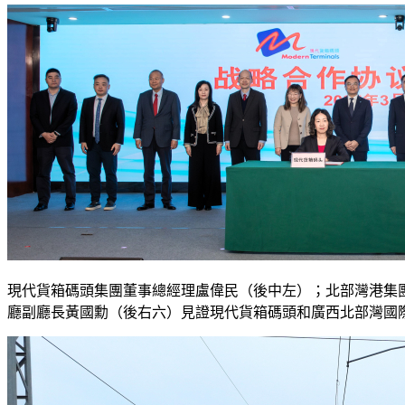
現代貨箱碼頭集團董事總經理盧偉民（後中左）；北部灣港集
廳副廳長黃國勳（後右六）見證現代貨箱碼頭和廣西北部灣國